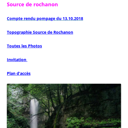
Source de rochanon
Compte rendu pompage du 13.10.2018
Topographie Source de Rochanon
Toutes les Photos
Invitation
Plan d’accès