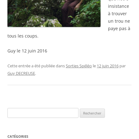
insistance
à trouver
un trou ne
paye pas à
tous les coups.
Guy le 12 juin 2016
Cette entrée a été publiée dans
Sorties Spéléo
le
12 juin 2016
par
Guy DECREUSE
.
Rechercher :
CATÉGORIES