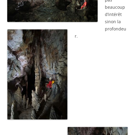
beaucoup
d’intérêt
sinon la
profondeu
r.