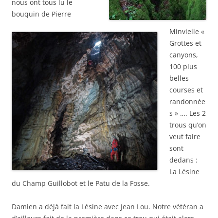
nous ont tous lu le
bouquin de Pierre
Minvielle «
Grottes et
canyons,
100 plus
belles
courses et
randonnée
s » …. Les 2
trous qu’on
veut faire
sont
dedans :
La Lésine
du Champ Guillobot et le Patu de la Fosse.
Damien a déjà fait la Lésine avec Jean Lou. Notre vétéran a