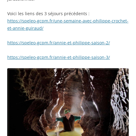
Voici les liens des 3 séjours précédents :
https://speleo-gcpm.fr/une-semaine-avec-philippe-crochet-
et-annie-guiraud/
https://speleo-gcpm.fr/annie-et-philippe-saison-2/
https://speleo-gcpm.fr/annie-et-philippe-saison-3/