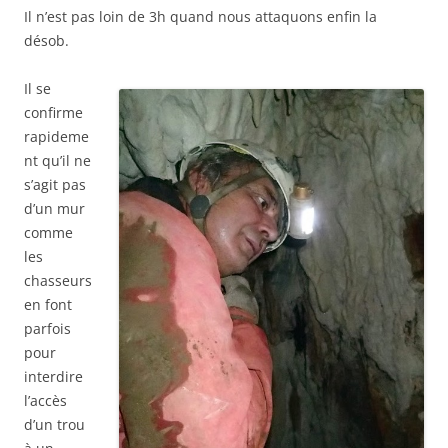
Il n’est pas loin de 3h quand nous attaquons enfin la
désob.
Il se
confirme
rapideme
nt qu’il ne
s’agit pas
d’un mur
comme
les
chasseurs
en font
parfois
pour
interdire
l’accès
d’un trou