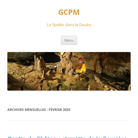
Aller
au
GCPM
contenu
La Spéléo dans le Doubs
Menu
ARCHIVES MENSUELLES :
FÉVRIER 2025