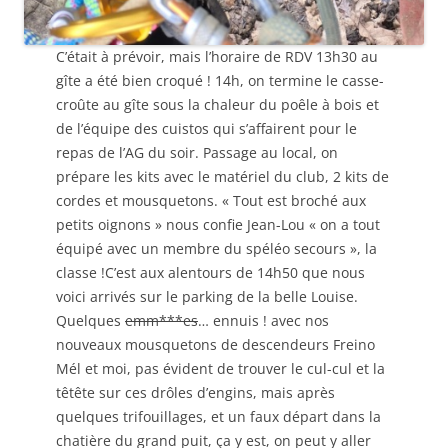
C’était à prévoir, mais l’horaire de RDV 13h30 au
gîte a été bien croqué ! 14h, on termine le casse-
croûte au gîte sous la chaleur du poêle à bois et
de l’équipe des cuistos qui s’affairent pour le
repas de l’AG du soir. Passage au local, on
prépare les kits avec le matériel du club, 2 kits de
cordes et mousquetons. « Tout est broché aux
petits oignons » nous confie Jean-Lou « on a tout
équipé avec un membre du spéléo secours », la
classe !C’est aux alentours de 14h50 que nous
voici arrivés sur le parking de la belle Louise.
Quelques
emm***es
… ennuis ! avec nos
nouveaux mousquetons de descendeurs Freino
Mél et moi, pas évident de trouver le cul-cul et la
têtête sur ces drôles d’engins, mais après
quelques trifouillages, et un faux départ dans la
chatière du grand puit, ça y est, on peut y aller