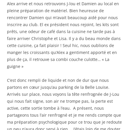
Alex arrive et nous retrouvons J-lou et Damien au local en
pleine préparation de matériel. Bien heureuse de
rencontrer Damien qui m’avait beaucoup aidé pour nous
inscrire au club. El ex président nous rejoint, les kits sont
prêts, une odeur de café dans la cuisine ne tarde pas à
faire arriver Christophe et Lisa. Il y a du beau monde dans
cette cuisine, ça fait plaisir ! Seul hic, nous oublions de
manger les croissants qu‘Alex a gentiment apporté et en
plus de ça, il retrouve sa combi couche culotte… « La
guigne »
C’est donc rempli de liquide et non de dur que nous
partons en cœur jusqu’au parking de la Belle Louise.
Arrivés sur place, nous voyons la tête renfrognée de J-Lou
qui nous fait signe, son air ne trompe pas, la perte est
active, cette sortie tombe à l’eau. A présent, nous
partageons tous l’air renfrogné et je me rends compte que
ma préparation psychologique pour ce trou que je redoute
un peu n’aura donc servi à rien… J’étais loin de me douter