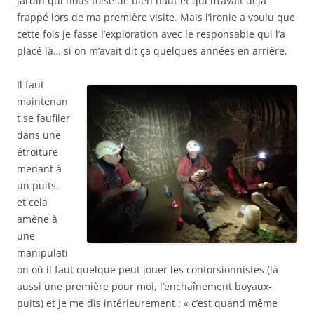
jardin qui nous toise de bien haut et qui m’avait déjà
frappé lors de ma première visite. Mais l’ironie a voulu que
cette fois je fasse l’exploration avec le responsable qui l’a
placé là… si on m’avait dit ça quelques années en arrière.
Il faut
maintenan
t se faufiler
dans une
étroiture
menant à
un puits,
et cela
amène à
une
manipulati
on où il faut quelque peut jouer les contorsionnistes (là
aussi une première pour moi, l’enchaînement boyaux-
puits) et je me dis intérieurement : « c’est quand même