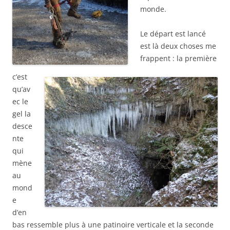
monde.
Le départ est lancé
est là deux choses me
frappent : la première
c’est
qu’av
ec le
gel la
desce
nte
qui
mène
au
mond
e
d’en
bas ressemble plus à une patinoire verticale et la seconde