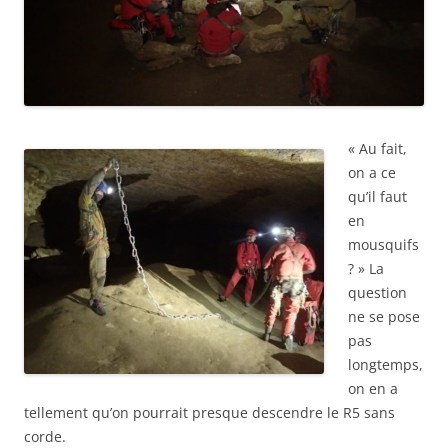
« Au fait,
on a ce
qu’il faut
en
mousquifs
? » La
question
ne se pose
pas
longtemps,
on en a
tellement qu’on pourrait presque descendre le R5 sans
corde.