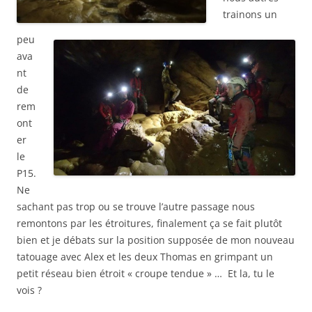
trainons un
peu
ava
nt
de
rem
ont
er
le
P15.
Ne
sachant pas trop ou se trouve l’autre passage nous
remontons par les étroitures, finalement ça se fait plutôt
bien et je débats sur la position supposée de mon nouveau
tatouage avec Alex et les deux Thomas en grimpant un
petit réseau bien étroit « croupe tendue » … Et la, tu le
vois ?