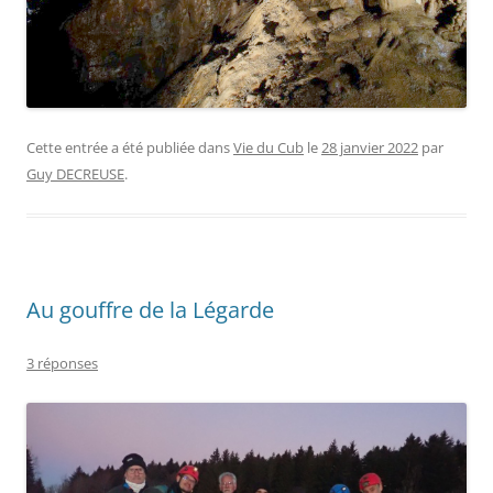
Cette entrée a été publiée dans
Vie du Cub
le
28 janvier 2022
par
Guy DECREUSE
.
Au gouffre de la Légarde
3 réponses