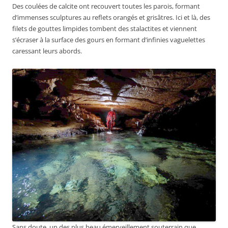
Des coulées de calcite ont recouvert toutes les parois, formant
d’immenses sculptures au reflets orangés et grisâtres. Ici et là, des
filets de gouttes limpides tombent des stalactites et viennent
s’écraser à la surface des gours en formant d’infinies vaguelettes
caressant leurs abords.
Sans doute, un des plus beau émerveillement souterrain que