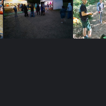
36
20250717 110512
20250716 161723
202
20250713 215926
202507