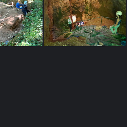
50716 123541
20250715 222705
10 112646
20250710 095610