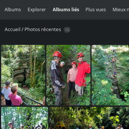
Albums
Explorer
Albums liés
Plus vues
Mieux 
Accueil
/
Photos récentes
12