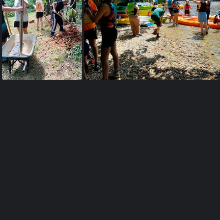
20250720 145448
20250718 204720
20250718 1043
20250715 152352
20250714 131739