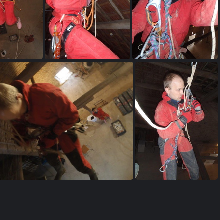
007 (3)
PB210008
PB210009 (2)