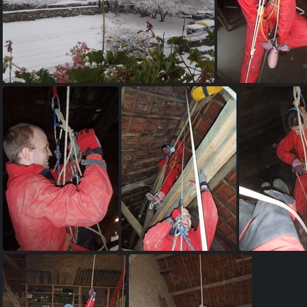
PB210002
PB210004