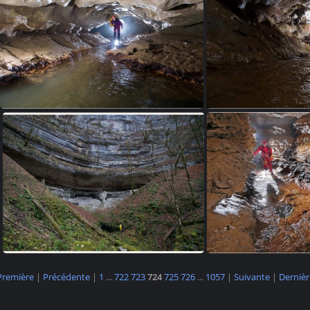
Bousset le 03 oct 2020 (21)
Bief Bousset le 03 oct 2020 (22)
Claude Paris (2)
Claude 
Première
|
Précédente
|
1
...
722
723
724
725
726
...
1057
|
Suivante
|
Dernièr