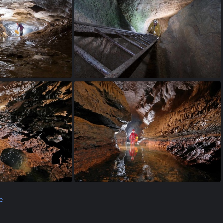
Bief Bousset le 03 oct 2020 (23)
Bief Bousset le 03 oct 2020 (24)
Paris (3)
Claude Paris (4)
e