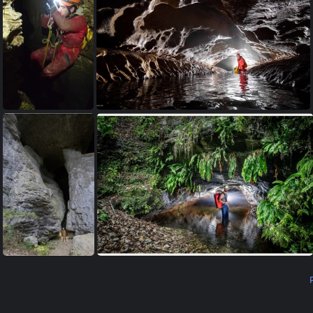
Bief Bousset le 03 oct 2020 (20)
Bief 
Bief Bousset le 03 oct 2020 (25)
Grotte du Moulin de Vermondans, (Photo Romain Venot) 2