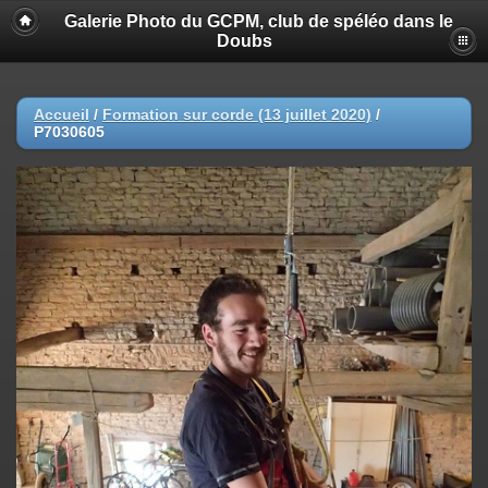
Galerie Photo du GCPM, club de spéléo dans le
Doubs
Accueil
/
Formation sur corde (13 juillet 2020)
/
P7030605