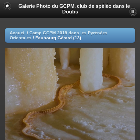
Galerie Photo du GCPM, club de spéléo dans le
Doubs
Accueil
/
Camp GCPM 2019 dans les Pyrénées
Orientales
/
Faubourg Gérard (13)