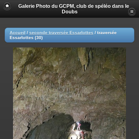
Galerie Photo du GCPM, club de spéléo dans le
Doubs
Accueil
/
seconde traversée Essarlottes
/
traversée
Essarlottes (30)