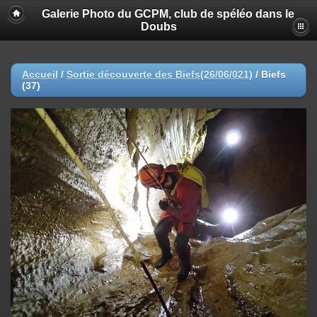
Galerie Photo du GCPM, club de spéléo dans le
Doubs
Accueil
/
Sortie découverte des Biefs(26/06/021)
/
Biefs
(37)